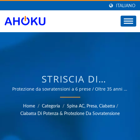
ITALIANO
STRISCIA DI
PROTEZIONE, PRESA DI
Protezione da sovratensioni a 6 prese / Oltre 35 anni di
esperienza affidabile in OEM e ODM nella fornitura di
ESTENSIONE, BARRA
prodotti che soddisfano le esigenze delle applicazioni di
Home
/
Categoria
/
Spina AC, Presa, Ciabatta
/
gestione dell'energia in vari settori come industriale,
MULTIPRESA /
Ciabatta Di Potenza & Protezione Da Sovratensione
comunicazione, automobilistico e mercati dei
PRODUTTORE DI
consumatori.