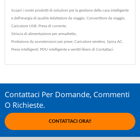
Scopri i nostri prodotti di soluzioni per la gestione della casa intelligente
e dell'energia di qualità
Adattatore da viaggio
,
Convertitore da viaggio
,
Caricatore USB
,
Presa di corrente
,
Striscia di alimentazione per armadietto
,
Protezione da sovratensioni per prese
,
Caricatore wireless
,
Spina AC
,
Prese intelligenti
,
PDU intelligente
e sentiti libero di
Contattaci
.
Contattaci Per Domande, Commenti
O Richieste.
CONTATTACI ORA!!