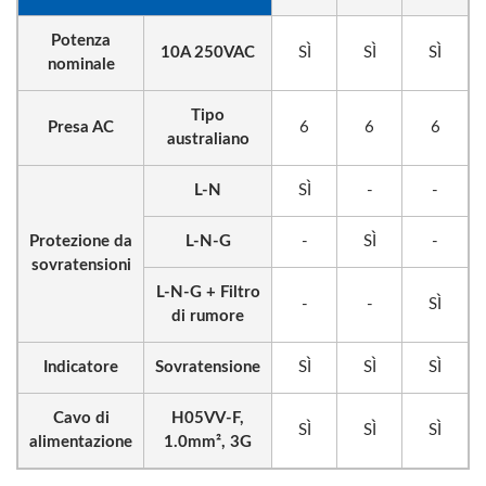
Potenza
10A 250VAC
SÌ
SÌ
SÌ
nominale
Tipo
Presa AC
6
6
6
australiano
L-N
SÌ
-
-
Protezione da
L-N-G
-
SÌ
-
sovratensioni
L-N-G + Filtro
-
-
SÌ
di rumore
Indicatore
Sovratensione
SÌ
SÌ
SÌ
Cavo di
H05VV-F,
SÌ
SÌ
SÌ
alimentazione
1.0mm², 3G