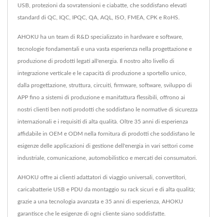
USB, protezioni da sovratensioni e ciabatte, che soddisfano elevati
standard di QC, IQC, IPQC, QA, AQL, ISO, FMEA, CPK e RoHS.
AHOKU ha un team di R&D specializzato in hardware e software,
tecnologie fondamentali e una vasta esperienza nella progettazione e
produzione di prodotti legati all'energia. Il nostro alto livello di
integrazione verticale e le capacità di produzione a sportello unico,
dalla progettazione, struttura, circuiti, firmware, software, sviluppo di
APP fino a sistemi di produzione e manifattura flessibili, offrono ai
nostri clienti ben noti prodotti che soddisfano le normative di sicurezza
internazionali e i requisiti di alta qualità. Oltre 35 anni di esperienza
affidabile in OEM e ODM nella fornitura di prodotti che soddisfano le
esigenze delle applicazioni di gestione dell'energia in vari settori come
industriale, comunicazione, automobilistico e mercati dei consumatori.
AHOKU offre ai clienti adattatori di viaggio universali, convertitori,
caricabatterie USB e PDU da montaggio su rack sicuri e di alta qualità;
grazie a una tecnologia avanzata e 35 anni di esperienza, AHOKU
garantisce che le esigenze di ogni cliente siano soddisfatte.