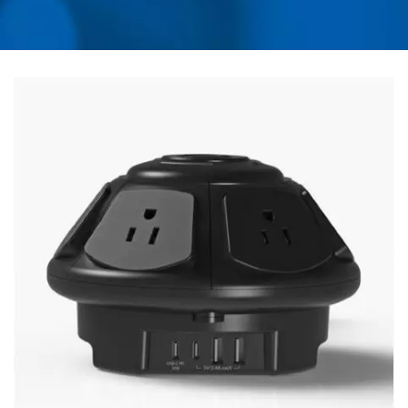
PRODUSEN UNIVERSAL
TRAVEL ADAPTER,
CONVERTER, PENGISI
DAYA USB &
PELINDUNG LONJAKAN
DAYA | AHOKU
ELECTRONIC COMPANY