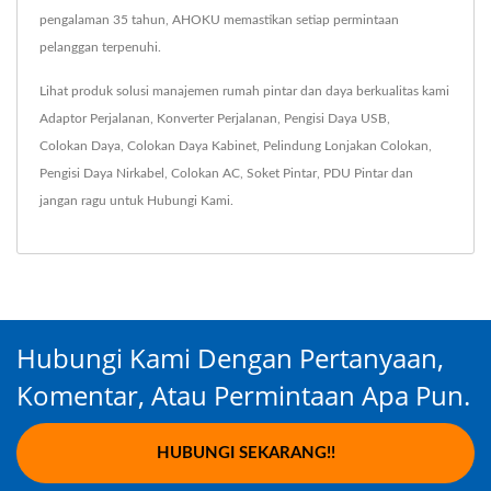
pengalaman 35 tahun, AHOKU memastikan setiap permintaan
pelanggan terpenuhi.
Lihat produk solusi manajemen rumah pintar dan daya berkualitas kami
Adaptor Perjalanan
,
Konverter Perjalanan
,
Pengisi Daya USB
,
Colokan Daya
,
Colokan Daya Kabinet
,
Pelindung Lonjakan Colokan
,
Pengisi Daya Nirkabel
,
Colokan AC
,
Soket Pintar
,
PDU Pintar
dan
jangan ragu untuk
Hubungi Kami
.
Hubungi Kami Dengan Pertanyaan,
Komentar, Atau Permintaan Apa Pun.
HUBUNGI SEKARANG!!