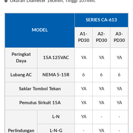
Ukuran Diameter 160mm, Tinggi 107mm.
SERIES CA-613
MODEL
A1-
A2-
A3-
PD30
PD30
PD30
Peringkat
15A 125VAC
YA
YA
YA
Daya
Lubang AC
NEMA 5-15R
6
6
6
Saklar Tombol Tekan
YA
YA
YA
Pemutus Sirkuit 15A
YA
YA
YA
L-N
YA
-
-
Perlindungan
L-N-G
-
YA
-