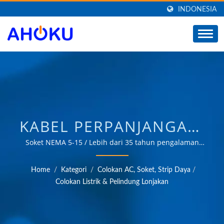
INDONESIA
KABEL PERPANJANGAN,
PELINDUNG LONJAKAN,
Soket NEMA 5-15 / Lebih dari 35 tahun pengalaman
OEM & ODM yang terpercaya dalam menyediakan
STRIP DAYA, SOKET
produk yang memenuhi kebutuhan aplikasi manajemen
Home
/
Kategori
/
Colokan AC, Soket, Strip Daya
/
daya di berbagai bidang seperti industri, komunikasi,
PENGISI DAYA USB-C
Colokan Listrik & Pelindung Lonjakan
otomotif, dan pasar konsumen.
PD30W PD3.0 PPS /