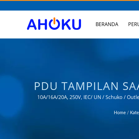
BERANDA
PER
PDU TAMPILAN SA
PELINDUNG LO
10A/16A/20A, 250V, IEC/ UN / Schuko / Outle
pengalaman OEM & ODM yang terpercaya 
UNIVERSAL, KONV
Home
/
Kate
| A