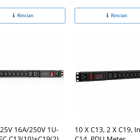
Rincian
Rincian
25V 16A/250V 1U-
10 X C13, 2 X C19, In
EC C13(10)+C19(2)
C14, PDU Meter