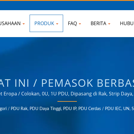
USAHAAN
PRODUK
FAQ
BERITA
HUBU
AT INI / PEMASOK BERBA
NJAKAN DAYA AC, ADAPT
t Eropa / Colokan, 0U, 1U PDU, Dipasang di Rak, Strip Daya,
dalam menyediakan produk yang memenuhi kebutuhan apli
ERTER, PENGISI DAYA US
gori
/
PDU Rak, PDU Daya Tinggi, PDU IP, PDU Cerdas
/
PDU IEC, UN, S
seperti industri, komunikasi, otomotif, dan pasar konsumen
HOKU ELECTRONIC COM