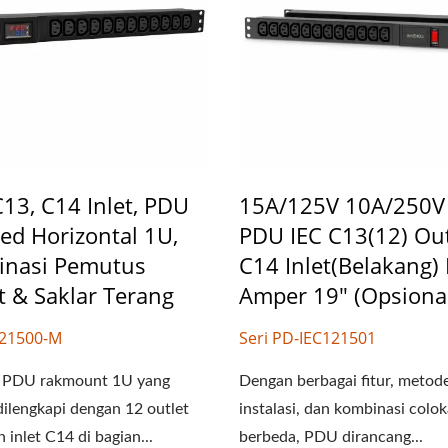
C13, C14 Inlet, PDU
15A/125V 10A/250V
ed Horizontal 1U,
PDU IEC C13(12) Out
nasi Pemutus
C14 Inlet(belakang)
it & Saklar Terang
Amper 19" (opsiona
121500-M
Seri PD-IEC121501
PDU rakmount 1U yang
Dengan berbagai fitur, metod
dilengkapi dengan 12 outlet
instalasi, dan kombinasi colo
 inlet C14 di bagian...
berbeda, PDU dirancang...