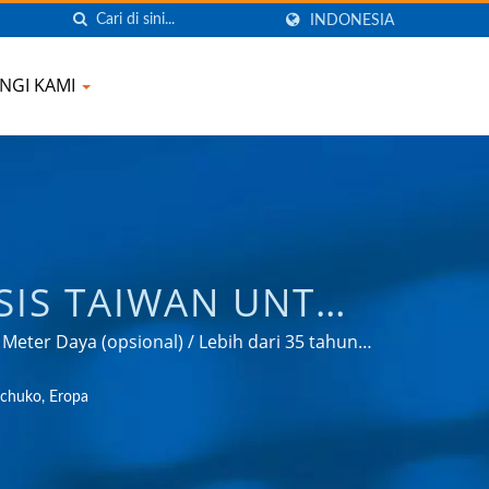
INDONESIA
NGI KAMI
SIS TAIWAN UNTUK
OR PERJALANAN
 Meter Daya (opsional) / Lebih dari 35 tahun
kasi manajemen daya di berbagai bidang
B, PDU RAK MOUNT
chuko, Eropa
.
PANY