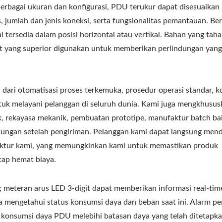
berbagai ukuran dan konfigurasi, PDU terukur dapat disesuaikan
 jumlah dan jenis koneksi, serta fungsionalitas pemantauan. Be
l tersedia dalam posisi horizontal atau vertikal. Bahan yang tah
uit yang superior digunakan untuk memberikan perlindungan yang
 dari otomatisasi proses terkemuka, prosedur operasi standar, k
tuk melayani pelanggan di seluruh dunia. Kami juga mengkhususk
rekayasa mekanik, pembuatan prototipe, manufaktur batch bai
ukungan setelah pengiriman. Pelanggan kami dapat langsung men
faktur kami, yang memungkinkan kami untuk memastikan produk
tap hemat biaya.
; meteran arus LED 3-digit dapat memberikan informasi real-tim
mengetahui status konsumsi daya dan beban saat ini. Alarm pe
 konsumsi daya PDU melebihi batasan daya yang telah ditetapka