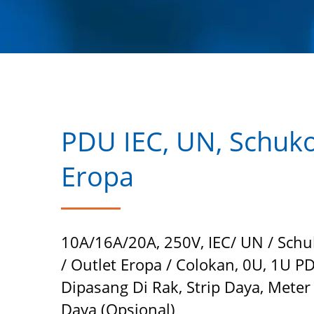
PDU IEC, UN, Schuko
Eropa
10A/16A/20A, 250V, IEC/ UN / Sch
/ Outlet Eropa / Colokan, 0U, 1U P
Dipasang Di Rak, Strip Daya, Meter
Daya (opsional)