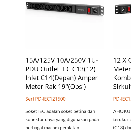
15A/125V 10A/250V 1U-
12 X 
PDU Outlet IEC C13(12)
Meter
Inlet C14(depan) Amper
Kombi
Meter Rak 19"(opsi)
Sirku
Seri PD-IEC121500
PD-IEC
Soket IEC adalah soket betina dari
AHOKU 
konektor daya yang digunakan pada
terukur 
berbagai macam peralatan...
(C13) dan