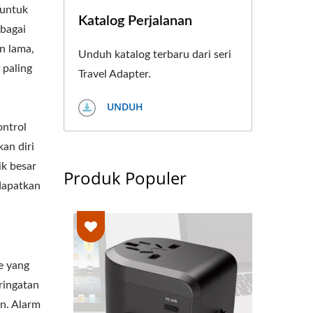
 untuk
Katalog Perjalanan
rbagai
an lama,
Unduh katalog terbaru dari seri
 paling
Travel Adapter.
UNDUH
ontrol
an diri
k besar
Produk Populer
dapatkan
e yang
ringatan
n. Alarm