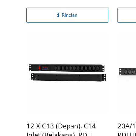
Rincian
12 X C13 (Depan), C14
20A/1
Inlet (Belakang), PDU
PDU I