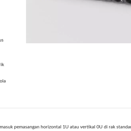
us
rik
ola
masuk pemasangan horizontal 1U atau vertikal 0U di rak standar