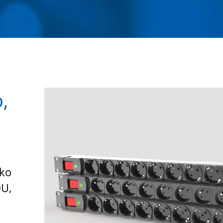
,
uko
DU,