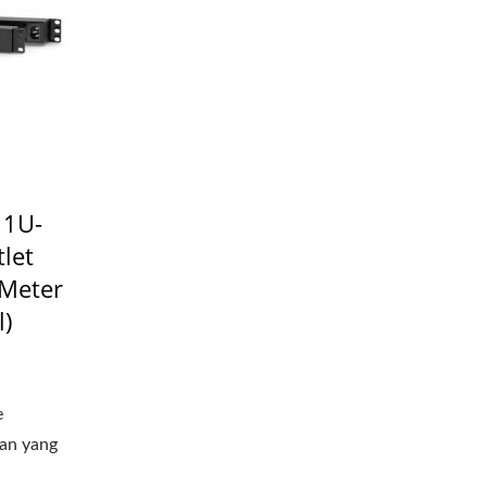
 1U-
let
 Meter
l)
e
kan yang