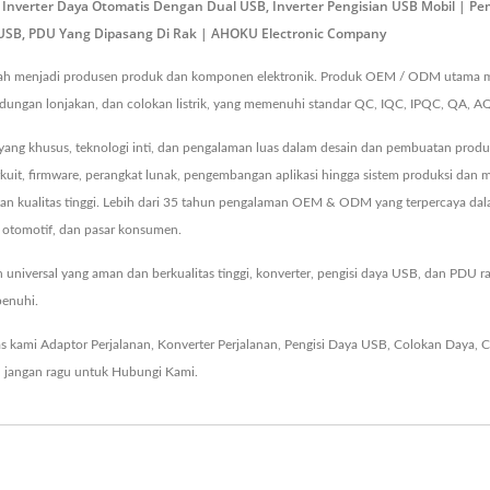
bil, Inverter Daya Otomatis Dengan Dual USB, Inverter Pengisian USB Mobil |
ya USB, PDU Yang Dipasang Di Rak | AHOKU Electronic Company
ah menjadi produsen produk dan komponen elektronik. Produk OEM / ODM utama mere
lindungan lonjakan, dan colokan listrik, yang memenuhi standar QC, IQC, IPQC, QA, 
g khusus, teknologi inti, dan pengalaman luas dalam desain dan pembuatan produk ter
rkuit, firmware, perangkat lunak, pengembangan aplikasi hingga sistem produksi dan 
atan kualitas tinggi. Lebih dari 35 tahun pengalaman OEM & ODM yang terpercaya 
, otomotif, dan pasar konsumen.
niversal yang aman dan berkualitas tinggi, konverter, pengisi daya USB, dan PDU 
penuhi.
as kami
Adaptor Perjalanan
,
Konverter Perjalanan
,
Pengisi Daya USB
,
Colokan Daya
,
C
 jangan ragu untuk
Hubungi Kami
.