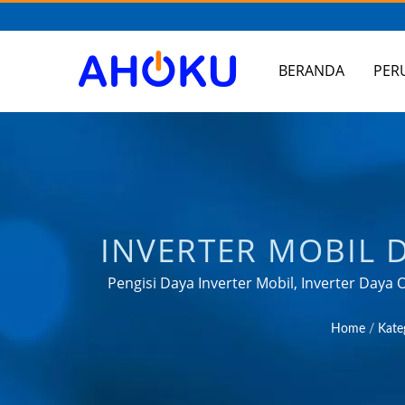
BERANDA
PER
INVERTER MOBIL 
BERBASIS TAIWA
Pengisi Daya Inverter Mobil, Inverter Day
yang terpercaya dalam menyediakan produk
ADAPTOR PERJA
Home
/
Kate
DAYA USB, PDU 