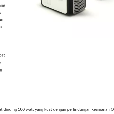
ang
p
an
a
i
apat
/
ng
t dinding 100 watt yang kuat dengan perlindungan keamanan O