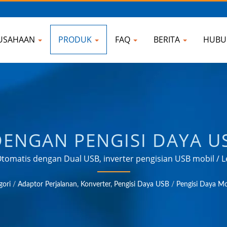
USAHAAN
PRODUK
FAQ
BERITA
HUBU
DENGAN PENGISI DAYA US
N UNTUK PELINDUNG LO
a Otomatis dengan Dual USB, inverter pengisian USB mobil 
 yang memenuhi kebutuhan aplikasi manajemen daya di berb
LANAN UNIVERSAL, KONV
gori
/
Adaptor Perjalanan, Konverter, Pengisi Daya USB
/
Pengisi Daya Mo
otomotif, dan pasar konsumen.
RAK MOUNT | AHOKU ELE