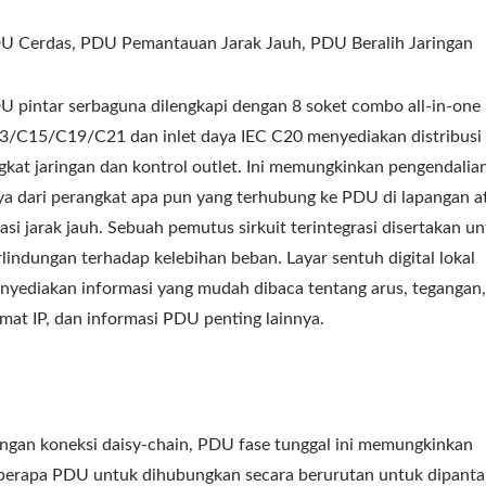
U Cerdas, PDU Pemantauan Jarak Jauh, PDU Beralih Jaringan
U pintar serbaguna dilengkapi dengan 8 soket combo all-in-one
3/C15/C19/C21 dan inlet daya IEC C20 menyediakan distribusi
ngkat jaringan dan kontrol outlet. Ini memungkinkan pengendalia
ya dari perangkat apa pun yang terhubung ke PDU di lapangan at
asi jarak jauh. Sebuah pemutus sirkuit terintegrasi disertakan u
rlindungan terhadap kelebihan beban. Layar sentuh digital lokal
nyediakan informasi yang mudah dibaca tentang arus, tegangan,
amat IP, dan informasi PDU penting lainnya.
ngan koneksi daisy-chain, PDU fase tunggal ini memungkinkan
berapa PDU untuk dihubungkan secara berurutan untuk dipanta