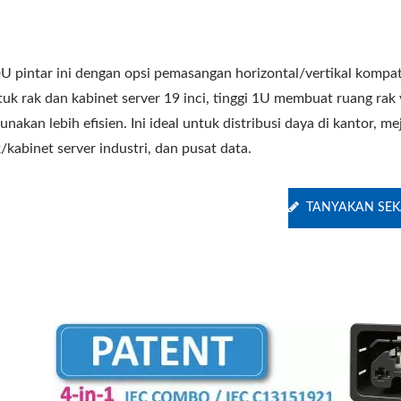
U pintar ini dengan opsi pemasangan horizontal/vertikal kompat
tuk rak dan kabinet server 19 inci, tinggi 1U membuat ruang rak
unakan lebih efisien. Ini ideal untuk distribusi daya di kantor, mej
ptor Perjalanan 30WPD
EU/US Rack PDU
/kabinet server industri, dan pusat data.
TANYAKAN SE