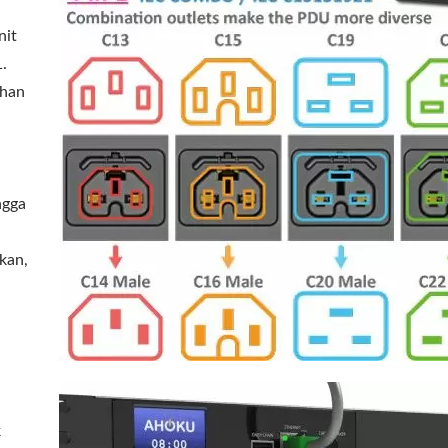
nit
.
ihan
ngga
kan,
k