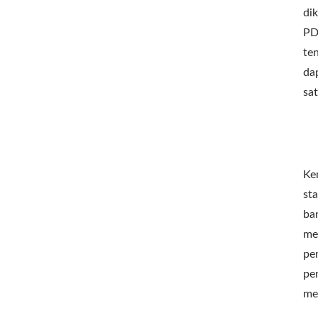
di
PD
te
da
sa
Ke
st
ba
me
pe
pe
me