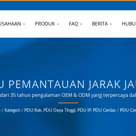
USAHAAN
PRODUK
FAQ
BERITA
HUBU
U PEMANTAUAN JARAK JA
PRODUSEN UNIVERSAL TRA
h dari 35 tahun pengalaman OEM & ODM yang terpercaya 
n daya di berbagai bidang seperti industri, komunikasi, o
NGISI DAYA USB & PELI
e
/
Kategori
/
PDU Rak, PDU Daya Tinggi, PDU IP, PDU Cerdas
/
PDU Cer
| AHOKU ELECTRONIC C