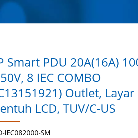
P Smart PDU 20A(16A) 10
50V, 8 IEC COMBO
C13151921) Outlet, Layar
entuh LCD, TUV/C-US
D-IEC082000-SM