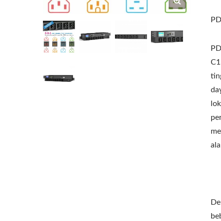
PD
PD
C1
ti
da
lok
pe
me
al
De
be