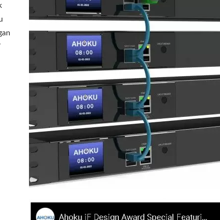
k
u
gan
T