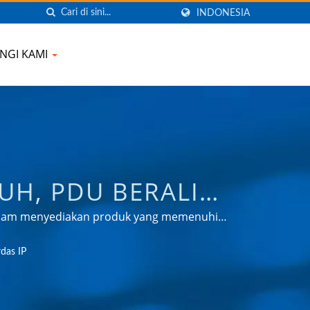
INDONESIA
NGI KAMI
UH, PDU BERALIH
VEL ADAPTER,
dalam menyediakan produk yang memenuhi
tomotif, dan pasar konsumen.
NDUNG LONJAKAN
das IP
OMPANY