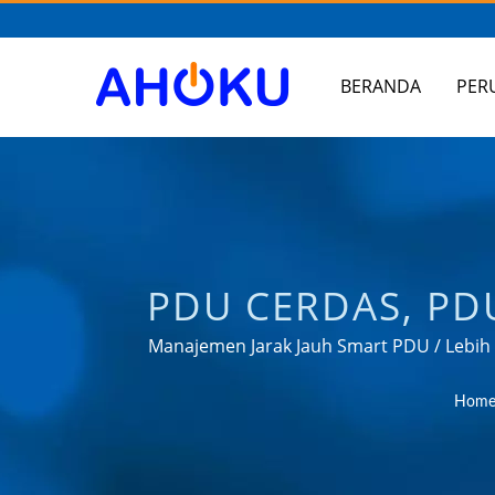
BERANDA
PER
PDU CERDAS, PD
JARINGAN / 
Manajemen Jarak Jauh Smart PDU / Lebi
kebutuhan aplikasi manajeme
CONVERTER, PE
Hom
DAYA 