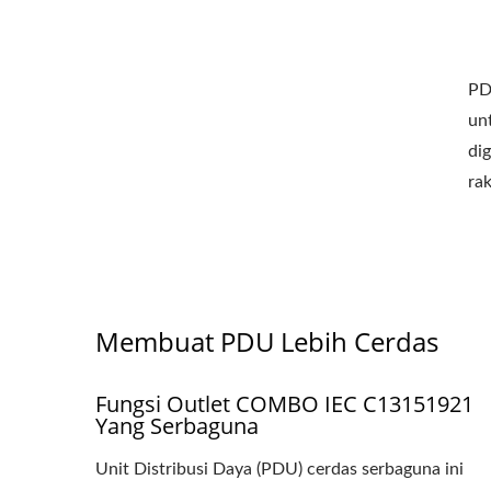
PD
un
dig
EU/US Rack PDU
Ada
rak
Membuat PDU Lebih Cerdas
Fungsi Outlet COMBO IEC C13151921
Yang Serbaguna
Unit Distribusi Daya (PDU) cerdas serbaguna ini