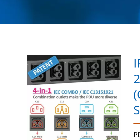
I
2
(
S
P