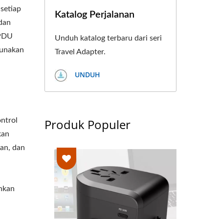
setiap
Katalog Perjalanan
 dan
 PDU
Unduh katalog terbaru dari seri
gunakan
Travel Adapter.
UNDUH
ntrol
Produk Populer
kan
an, dan
ahkan