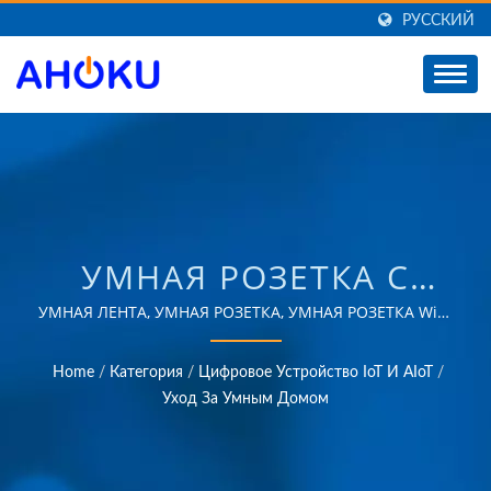
РУССКИЙ
УМНАЯ РОЗЕТКА С
ТАЙМЕРОМ WI-FI/
УМНАЯ ЛЕНТА, УМНАЯ РОЗЕТКА, УМНАЯ РОЗЕТКА WiFi,
УМНАЯ РОЗЕТКА BLUETOOTHБолее 35 лет надежного
ТАЙВАНЬСКИЙ
опыта OEM и ODM в предоставлении продуктов,
Home
/
Категория
/
Цифровое Устройство IoT И AIoT
/
которые соответствуют потребностям приложений
ПОСТАВЩИК
Уход За Умным Домом
управления энергией в различных областях, таких
УСТРОЙСТВ ЗАЩИТЫ
как промышленность, связь, автомобилестроение и
потребительские рынки.