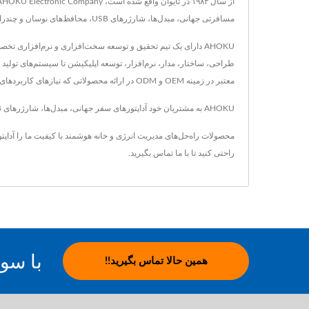
مسافرتی جهانی، مبدل‌ها، شارژرهای USB، محافظ‌های نوسان و چندراهی‌های برق است که استانداردهای بالای QC، IQC، IPQC، QA، AQL، ISO، FMEA، CPK و RoHS را برآورده می‌کند.
AHOKU دارای یک تیم تحقیق و توسعه سخت‌افزاری و نرم‌افزاری 
معتبر در زمینه OEM و ODM در ارائه محصولاتی که نیازهای کاربردهای مدیریت توان را در زمینه‌های مختلفی مانند صنعتی، ارتباطات، خودروسازی و بازارهای مصرفی برآورده می‌کند.
AHOKU به مشتریان خود آداپتورهای سفر جهانی، مبدل‌ها، شارژرهای USB و PDUهای رک‌مونت ایمن و با کیفیت بالا ارائه می‌دهد. با فناوری پیشرفته و 35 سال تجربه، AHOKU اطمینان می‌دهد که نیازهای هر مشتری برآورده می‌شود.
محصولات راه‌حل‌های مدیریت انرژی و خانه هوشمند با کیفیت ما را
آداپت
راحتی کنید تا
با ما تماس بگیرید
.
با سو
همین حالا تماس بگیرید!!