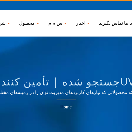
اخبار
س م م
محصول
شرکت
UV WAND SANITIZERجستجو شده | تأم
AHOKU ELECT
۳ سال تجربه معتبر در OEM و ODM در ارائه محصولاتی که نیازهای کاربردهای مدیریت توان را 
مصرفی برآورده می‌کند.
Home