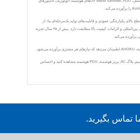
از سال ۱۹۸۳ در تایوان واقع شده است، AHOKU Electronic Company تولیدکننده محصولات و قطعات الکترونیکی بوده است.محصولات اصلی OEM / ODM آنها شامل، UV Wand Sanitizer، PDUهای هوشمند اکولوژیک، آداپتورهای
 بالای یکپارچگی عمودی و قابلیت‌های تولید یک‌مرحله‌ای ما، از
طراحی، ساختار، مدار، نرم‌افزار، توسعه اپلیکیشن تا سیستم‌های تولید و ساخت انعطاف‌پذیر، به مشتریان معروف ما محصولاتی ارائه می‌دهد که با استانداردهای ایمنی بین‌المللی و الزامات کیفیت بالا مطابقت دارد. بیش از ۳۵ سال تجربه
یم
,
پلاگ AC
,
پریز هوشمند
,
PDU هوشمند
مشاهده کنید و احساس
 تماس بگیرید.