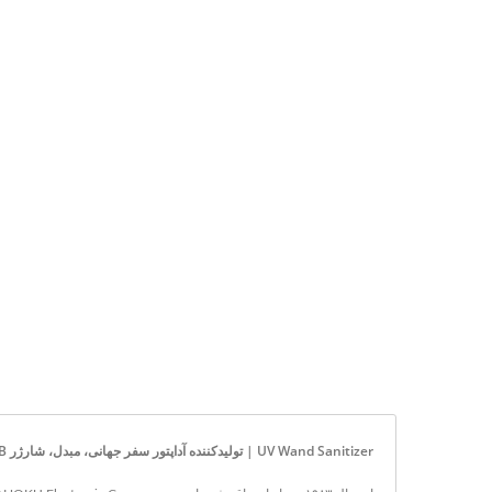
UV Wand Sanitizer | تولیدکننده آداپتور سفر جهانی، مبدل، شارژر USB و محافظ نوسانات برق | AHOKU Electronic Company