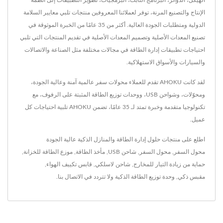
الإنتاج والتصنيع المرنة، توفر لعملائنا المعروفين منتجات تلبي معايير السلامة
الدولية ومتطلبات الجودة العالية. أكثر من 35 عامًا من الخبرة الموثوقة في
تصنيع المعدات الأصلية وتصميم المعدات الأصلية في تقديم المنتجات التي تلبي
احتياجات تطبيقات إدارة الطاقة في مجالات مختلفة مثل الصناعة والاتصالات
والسيارات والأسواق الاستهلاكية.
لقد كانت AHOKU تقدم للعملاء محولات سفر عالمية آمنة وعالية الجودة،
ومحوّلات، وشواحن USB، ووحدات توزيع الطاقة المثبتة على الرفوف، مع
تكنولوجيا متقدمة وخبرة تمتد لـ 35 عامًا، تضمن AHOKU تلبية احتياجات كل
عميل.
اطلع على منتجات حلول إدارة الطاقة والمنازل الذكية عالية الجودة
محول السفر
,
محول السفر
,
شاحن USB
,
مأخذ الطاقة
,
موزع الطاقة للخزانة
,
حماية من زيادة التيار للمخارج
,
شاحن لاسلكي
,
قابس تكييف الهواء
,
مقبس ذكي
,
وحدة توزيع الطاقة الذكية
ولا تتردد في
الاتصال بنا
.