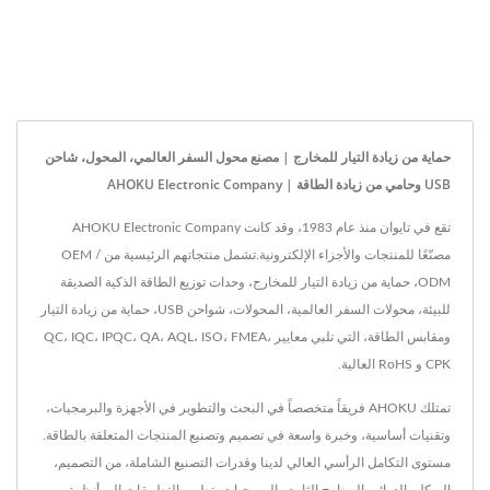
حماية من زيادة التيار للمخارج | مصنع محول السفر العالمي، المحول، شاحن
USB وحامي من زيادة الطاقة | AHOKU Electronic Company
تقع في تايوان منذ عام 1983، وقد كانت AHOKU Electronic Company
مصنّعًا للمنتجات والأجزاء الإلكترونية.تشمل منتجاتهم الرئيسية من OEM /
ODM، حماية من زيادة التيار للمخارج، وحدات توزيع الطاقة الذكية الصديقة
للبيئة، محولات السفر العالمية، المحولات، شواحن USB، حماية من زيادة التيار
ومقابس الطاقة، التي تلبي معايير QC، IQC، IPQC، QA، AQL، ISO، FMEA،
CPK و RoHS العالية.
تمتلك AHOKU فريقاً متخصصاً في البحث والتطوير في الأجهزة والبرمجيات،
وتقنيات أساسية، وخبرة واسعة في تصميم وتصنيع المنتجات المتعلقة بالطاقة.
مستوى التكامل الرأسي العالي لدينا وقدرات التصنيع الشاملة، من التصميم،
الهيكل، الدوائر، البرنامج الثابت، البرمجيات، تطوير التطبيقات إلى أنظمة